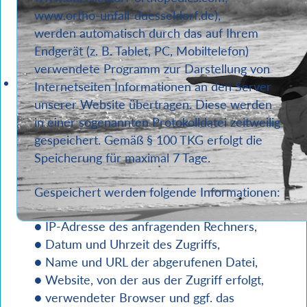
www.ortho-unfall-duesseldorf.de),
werden automatisch durch das auf Ihrem
Endgerät (z. B. Tablet, PC, Mobiltelefon)
verwendete Programm zur Darstellung von
Internetseiten Informationen an den Server
unserer Website übertragen. Diese werden
in einer sogenannten Protokolldatei zeitweilig
gespeichert. Gemäß § 100 TKG erfolgt die
Speicherung für maximal 7 Tage.
Gespeichert werden folgende Informationen:
● IP-Adresse des anfragenden Rechners,
● Datum und Uhrzeit des Zugriffs,
● Name und URL der abgerufenen Datei,
● Website, von der aus der Zugriff erfolgt,
● verwendeter Browser und ggf. das