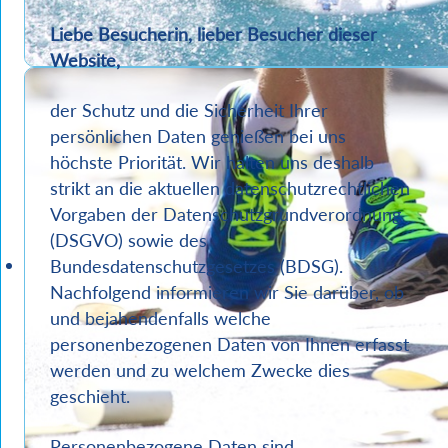
Liebe Besucherin, lieber Besucher dieser
Website,
der Schutz und die Sicherheit Ihrer
persönlichen Daten genießen bei uns
höchste Priorität. Wir halten uns deshalb
strikt an die aktuellen datenschutzrechtlichen
Vorgaben der Datenschutzgrundverordnung
(DSGVO) sowie des
Bundesdatenschutzgesetzes (BDSG).
Nachfolgend informieren wir Sie darüber, ob
und bejahendenfalls welche
personenbezogenen Daten von Ihnen erfasst
werden und zu welchem Zwecke dies
geschieht.
Personenbezogene Daten sind