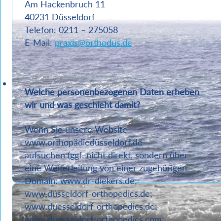
Am Hackenbruch 11
40231 Düsseldorf
Telefon: 0211 – 275058
E-Mail:
praxis@orthodus.de
Welche personenbezogenen Daten erheben
wir und was geschieht damit?
Wenn Sie unsere Website
www.orthopädiedüsseldorf.de
aufsuchen (ggf. nicht direkt, sondern über
eine Weiterleitung von einer zugehörigen
Domain: www.dr-diekers.de;
www.düsseldorf-orthopedics.de;
www.duesseldorf-orthopedics.de;
www.duesseldorf-orthopedics.com;